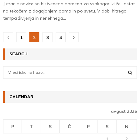
Jutranje novice so bistvenega pomena za vsakogar, ki želi ostati
na tekočem z dogajanjem doma in po svetu. V dobi hitrega
tempa življenja in nenehnega...
Posts
1
2
3
4
pagination
SEARCH
S
e
a
S
r
c
CALENDAR
E
h
f
A
avgust 2026
o
r
R
P
T
S
Č
P
S
N
:
C
1
2