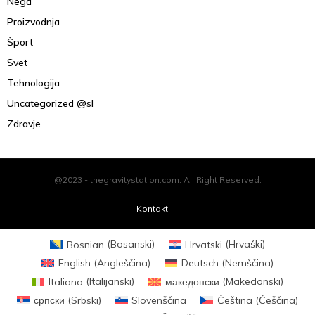
Nega
Proizvodnja
Šport
Svet
Tehnologija
Uncategorized @sl
Zdravje
@2023 - thegravitystation.com. All Right Reserved.
Kontakt
Bosnian
(
Bosanski
)
Hrvatski
(
Hrvaški
)
English
(
Angleščina
)
Deutsch
(
Nemščina
)
Italiano
(
Italijanski
)
македонски
(
Makedonski
)
српски
(
Srbski
)
Slovenščina
Čeština
(
Češčina
)