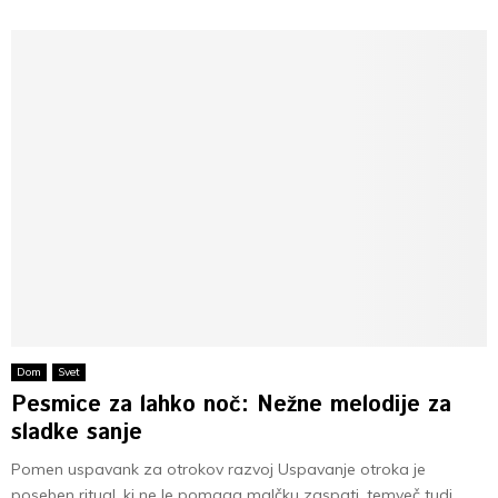
Dom
Svet
Pesmice za lahko noč: Nežne melodije za
sladke sanje
Pomen uspavank za otrokov razvoj Uspavanje otroka je
poseben ritual, ki ne le pomaga malčku zaspati, temveč tudi