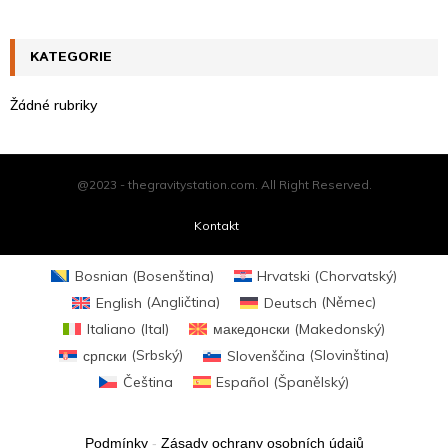
KATEGORIE
Žádné rubriky
@2023 - thegravitystation.com. All Right Reserved.
Kontakt
Bosnian
(
Bosenština
)
Hrvatski
(
Chorvatský
)
English
(
Angličtina
)
Deutsch
(
Němec
)
Italiano
(
Ital
)
македонски
(
Makedonský
)
српски
(
Srbský
)
Slovenščina
(
Slovinština
)
Čeština
Español
(
Španělský
)
Podmínky
-
Zásady ochrany osobních údajů