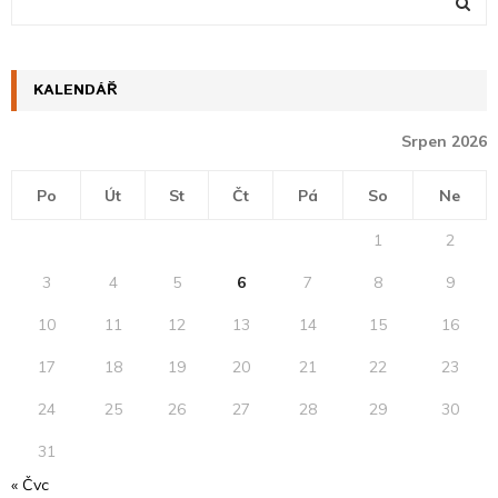
e
a
S
r
c
KALENDÁŘ ​
E
h
f
A
Srpen 2026
o
r
R
Po
Út
St
Čt
Pá
So
Ne
:
C
1
2
H
3
4
5
6
7
8
9
10
11
12
13
14
15
16
17
18
19
20
21
22
23
24
25
26
27
28
29
30
31
« Čvc