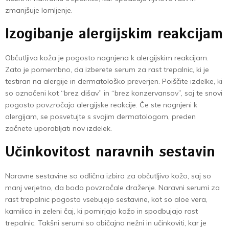
zmanjšuje lomljenje.
Izogibanje alergijskim reakcijam
Občutljiva koža je pogosto nagnjena k alergijskim reakcijam.
Zato je pomembno, da izberete serum za rast trepalnic, ki je
testiran na alergije in dermatološko preverjen. Poiščite izdelke, ki
so označeni kot “brez dišav” in “brez konzervansov”, saj te snovi
pogosto povzročajo alergijske reakcije. Če ste nagnjeni k
alergijam, se posvetujte s svojim dermatologom, preden
začnete uporabljati nov izdelek.
Učinkovitost naravnih sestavin
Naravne sestavine so odlična izbira za občutljivo kožo, saj so
manj verjetno, da bodo povzročale draženje. Naravni serumi za
rast trepalnic pogosto vsebujejo sestavine, kot so aloe vera,
kamilica in zeleni čaj, ki pomirjajo kožo in spodbujajo rast
trepalnic. Takšni serumi so običajno nežni in učinkoviti, kar je