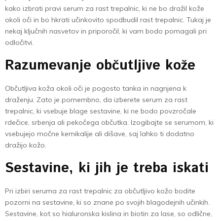
kako izbrati pravi serum za rast trepalnic, ki ne bo dražil kože
okoli oči in bo hkrati učinkovito spodbudil rast trepalnic. Tukaj je
nekaj ključnih nasvetov in priporočil, ki vam bodo pomagali pri
odločitvi.
Razumevanje občutljive kože
Občutljiva koža okoli oči je pogosto tanka in nagnjena k
draženju. Zato je pomembno, da izberete serum za rast
trepalnic, ki vsebuje blage sestavine, ki ne bodo povzročale
rdečice, srbenja ali pekočega občutka. Izogibajte se serumom, ki
vsebujejo močne kemikalije ali dišave, saj lahko ti dodatno
dražijo kožo.
Sestavine, ki jih je treba iskati
Pri izbiri seruma za rast trepalnic za občutljivo kožo bodite
pozorni na sestavine, ki so znane po svojih blagodejnih učinkih.
Sestavine, kot so hialuronska kislina in biotin za lase, so odlične,