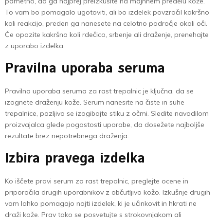
pametno, da ga najprej preizkusite na majhnem predelu kože.
To vam bo pomagalo ugotoviti, ali bo izdelek povzročil kakršno
koli reakcijo, preden ga nanesete na celotno področje okoli oči.
Če opazite kakršno koli rdečico, srbenje ali draženje, prenehajte
z uporabo izdelka.
Pravilna uporaba seruma
Pravilna uporaba seruma za rast trepalnic je ključna, da se
izognete draženju kože. Serum nanesite na čiste in suhe
trepalnice, pazljivo se izogibajte stiku z očmi. Sledite navodilom
proizvajalca glede pogostosti uporabe, da dosežete najboljše
rezultate brez nepotrebnega draženja.
Izbira pravega izdelka
Ko iščete pravi serum za rast trepalnic, preglejte ocene in
priporočila drugih uporabnikov z občutljivo kožo. Izkušnje drugih
vam lahko pomagajo najti izdelek, ki je učinkovit in hkrati ne
draži kože. Prav tako se posvetujte s strokovnjakom ali