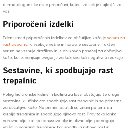
dermatologom, če niste prepričani, kateri izdelek je najboljši za
vas.
Priporočeni izdelki
Eden izmed priporočenih izdelkov za občutljivo kožo je
serum za
rast trepalnic
, ki vsebuje nežne in naravne sestavine. Takšen
serum ne vsebuje dražilcev in je oblikovan posebej za občutljivo
kožo, kar zmanjšuje tveganje za kakršno koli negativno reakcijo.
Sestavine, ki spodbujajo rast
trepalnic
Poleg hialuronske kisline in biotina za lase, obstajajo še druge
sestavine, ki učinkovito spodbujajo rast trepalnic in so primerne
za občutljivo kožo. Na primer, peptidi so znani po tem, da
krepijo trepalnice in spodbujajo njihovo rast. Prav tako lahko
naravna olja, kot so ricinusovo olje in olivno olje, pomagajo
vlažiti in nahraniti trepalnice, kar spodbuja njihovo rast in