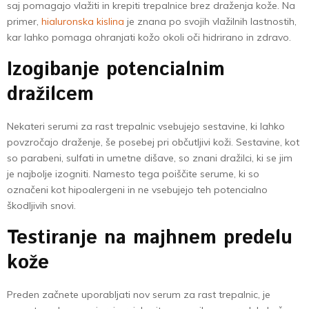
saj pomagajo vlažiti in krepiti trepalnice brez draženja kože. Na
primer,
hialuronska kislina
je znana po svojih vlažilnih lastnostih,
kar lahko pomaga ohranjati kožo okoli oči hidrirano in zdravo.
Izogibanje potencialnim
dražilcem
Nekateri serumi za rast trepalnic vsebujejo sestavine, ki lahko
povzročajo draženje, še posebej pri občutljivi koži. Sestavine, kot
so parabeni, sulfati in umetne dišave, so znani dražilci, ki se jim
je najbolje izogniti. Namesto tega poiščite serume, ki so
označeni kot hipoalergeni in ne vsebujejo teh potencialno
škodljivih snovi.
Testiranje na majhnem predelu
kože
Preden začnete uporabljati nov serum za rast trepalnic, je