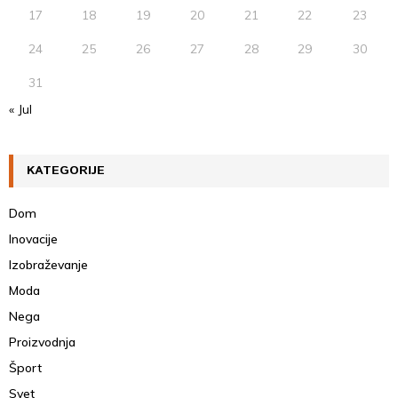
17
18
19
20
21
22
23
24
25
26
27
28
29
30
31
« Jul
KATEGORIJE
Dom
Inovacije
Izobraževanje
Moda
Nega
Proizvodnja
Šport
Svet