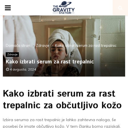
PRIMARY
MENU
Domača stran
Zdravje
Kako izbrati serum za rast trepalnic
Zdravje
Kako izbrati serum za rast trepalnic
4 avgusta, 2024
Kako izbrati serum za rast
trepalnic za občutljivo kožo
Izbira seruma za rast trepalnic je lahko zahtevna naloga, še
posebej če imate občutljivo kožo. V tem članku bomo raziskali,