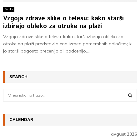
Moda
Vzgoja zdrave slike o telesu: kako starši
izbirajo obleko za otroke na plaži
Vzgoja zdrave slike o telesu: kako starši izbirajo obleko za
otroke na plaži predstavlja eno izmed pomembnih odločitev, ki
jo starši pogosto precenijo ali podcenijo....
SEARCH
S
e
a
S
r
c
CALENDAR
E
h
f
A
avgust 2026
o