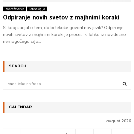
Izobraževanje
Tehnologija
Odpiranje novih svetov z majhnimi koraki
Si kdaj sanjal o tem, da bi tekoče govoril nov jezik? Odpiranje
novih svetov z majhnimi koraki je proces, ki lahko iz navidezno
nemogočega cilja...
SEARCH
S
e
a
S
r
c
CALENDAR
E
h
f
A
avgust 2026
o
r
R