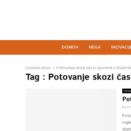
DOMOV
NEGA
INOVACIJ
Domača stran
Potovanje skozi čas in spomine z družinsk
Tag : Potovanje skozi čas
Unca
Pot
by
F
Poto
najl
digi