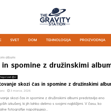
E
SVET
DOM
TEHNOLOGIJA
PROIZVODNJA
imi albumi
 in spomine z družinskimi album
tegorized @sl
ovanje skozi čas in spomine z družinskimi albu
ranc
3 marca, 2026
vanje skozi čas in spomine z družinskimi albumi predstavlja eno
epših izkušenj, ki jih lahko delimo s svojimi najbližjimi. V času, ko
talne fotografije napolnjujejo...