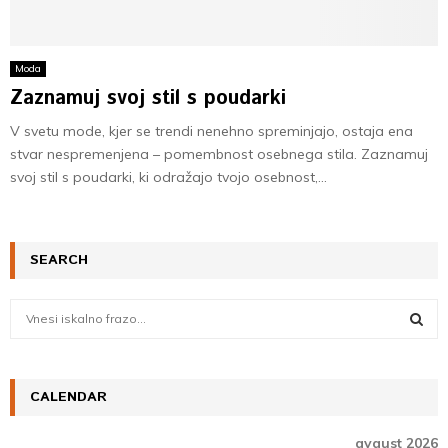
Moda
Zaznamuj svoj stil s poudarki
V svetu mode, kjer se trendi nenehno spreminjajo, ostaja ena
stvar nespremenjena – pomembnost osebnega stila. Zaznamuj
svoj stil s poudarki, ki odražajo tvojo osebnost,...
SEARCH
S
e
a
S
r
c
CALENDAR
E
h
f
A
avgust 2026