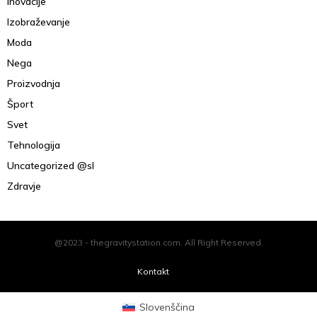
Inovacije
Izobraževanje
Moda
Nega
Proizvodnja
Šport
Svet
Tehnologija
Uncategorized @sl
Zdravje
@2023 - thegravitystation.com. All Right Reserved.
Kontakt
Slovenščina