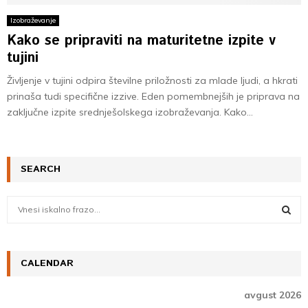
Izobraževanje
Kako se pripraviti na maturitetne izpite v
tujini
Življenje v tujini odpira številne priložnosti za mlade ljudi, a hkrati
prinaša tudi specifične izzive. Eden pomembnejših je priprava na
zaključne izpite srednješolskega izobraževanja. Kako...
SEARCH
S
e
a
S
r
c
CALENDAR
E
h
f
A
avgust 2026
o