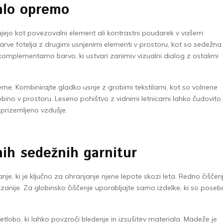
talo opremo
delujejo kot povezovalni element ali kontrastni poudarek v vašem
 barve fotelja z drugimi usnjenimi elementi v prostoru, kot so sedežna
te komplementarno barvo, ki ustvari zanimiv vizualni dialog z ostalimi
e. Kombinirajte gladko usnje z grobimi tekstilami, kot so volnene
lobino v prostoru. Leseno pohištvo z vidnimi letnicami lahko čudovito
 prizemljeno vzdušje.
ih sedežnih garnitur
e, ki je ključno za ohranjanje njene lepote skozi leta. Redno čiščen
anije. Za globinsko čiščenje uporabljajte samo izdelke, ki so poseb
obo, ki lahko povzroči bledenje in izsušitev materiala. Madeže je