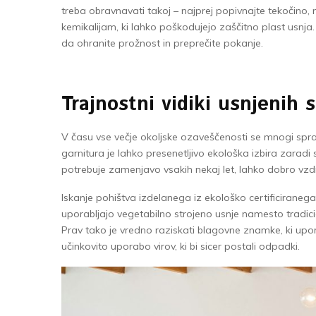
treba obravnavati takoj – najprej popivnajte tekočino, 
kemikalijam, ki lahko poškodujejo zaščitno plast usnja
da ohranite prožnost in preprečite pokanje.
Trajnostni vidiki usnjenih 
V času vse večje okoljske ozaveščenosti se mnogi spra
garnitura je lahko presenetljivo ekološka izbira zarad
potrebuje zamenjavo vsakih nekaj let, lahko dobro vzdr
Iskanje pohištva izdelanega iz ekološko certificiranega 
uporabljajo vegetabilno strojeno usnje namesto tradic
Prav tako je vredno raziskati blagovne znamke, ki upor
učinkovito uporabo virov, ki bi sicer postali odpadki.