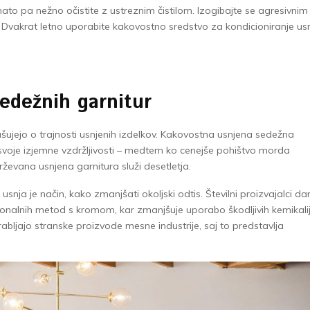
nato pa nežno očistite z ustreznim čistilom. Izogibajte se agresivnim
. Dvakrat letno uporabite kakovostno sredstvo za kondicioniranje usn
sedežnih garnitur
šujejo o trajnosti usnjenih izdelkov. Kakovostna usnjena sedežna
i svoje izjemne vzdržljivosti – medtem ko cenejše pohištvo morda
ževana usnjena garnitura služi desetletja.
usnja je način, kako zmanjšati okoljski odtis. Številni proizvajalci da
ionalnih metod s kromom, kar zmanjšuje uporabo škodljivih kemikalij
abljajo stranske proizvode mesne industrije, saj to predstavlja