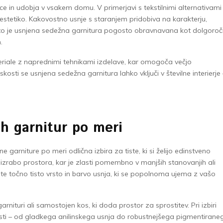
e in udobja v vsakem domu. V primerjavi s tekstilnimi alternativami
 estetiko. Kakovostno usnje s staranjem pridobiva na karakterju,
ato je usnjena sedežna garnitura pogosto obravnavana kot dolgoro
.
eriale z naprednimi tehnikami izdelave, kar omogoča večjo
skosti se usnjena sedežna garnitura lahko vključi v številne interierje 
h garnitur po meri
garniture po meri odlična izbira za tiste, ki si želijo edinstveno
zrabo prostora, kar je zlasti pomembno v manjših stanovanjih ali
e točno tisto vrsto in barvo usnja, ki se popolnoma ujema z vašo
nituri ali samostojen kos, ki doda prostor za sprostitev. Pri izbiri
osti – od gladkega anilinskega usnja do robustnejšega pigmentirane