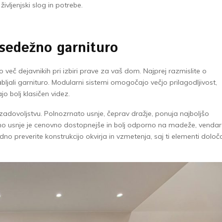
ivljenjski slog in potrebe.
 sedežno garnituro
več dejavnikih pri izbiri prave za vaš dom. Najprej razmislite o
rabljali garnituro. Modularni sistemi omogočajo večjo prilagodljivost,
o bolj klasičen videz.
dovoljstvu. Polnozrnato usnje, čeprav dražje, ponuja najboljšo
rano usnje je cenovno dostopnejše in bolj odporno na madeže, vendar
o preverite konstrukcijo okvirja in vzmetenja, saj ti elementi določ