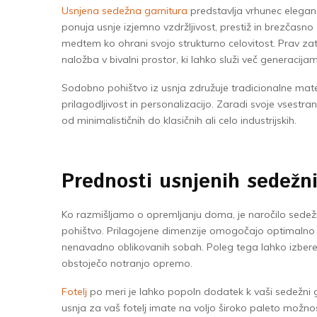
Usnjena sedežna garnitura
predstavlja vrhunec eleganc
ponuja usnje izjemno vzdržljivost, prestiž in brezčasno
medtem ko ohrani svojo strukturno celovitost. Prav z
naložba v bivalni prostor, ki lahko služi več generacijam
Sodobno pohištvo iz usnja združuje tradicionalne mat
prilagodljivost in personalizacijo. Zaradi svoje vsestran
od minimalističnih do klasičnih ali celo industrijskih.
Prednosti usnjenih sedežni
Ko razmišljamo o opremljanju doma, je naročilo sedežne 
pohištvo. Prilagojene dimenzije omogočajo optimalno i
nenavadno oblikovanih sobah. Poleg tega lahko izberet
obstoječo notranjo opremo.
Fotelj
po meri je lahko popoln dodatek k vaši sedežni gar
usnja za vaš fotelj imate na voljo široko paleto možn