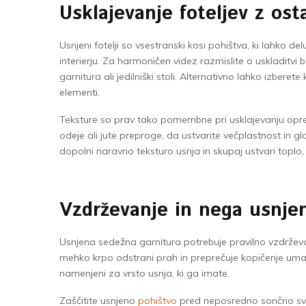
Usklajevanje foteljev z os
Usnjeni fotelji so vsestranski kosi pohištva, ki lahko 
interierju. Za harmoničen videz razmislite o uskladitvi
garnitura ali jedilniški stoli. Alternativno lahko izbere
elementi.
Teksture so prav tako pomembne pri usklajevanju oprem
odeje ali jute preproge, da ustvarite večplastnost in g
dopolni naravno teksturo usnja in skupaj ustvari toplo,
Vzdrževanje in nega usnjen
Usnjena sedežna garnitura potrebuje pravilno vzdrževanj
mehko krpo odstrani prah in preprečuje kopičenje umaz
namenjeni za vrsto usnja, ki ga imate.
Zaščitite usnjeno
pohištvo
pred neposredno sončno svetl