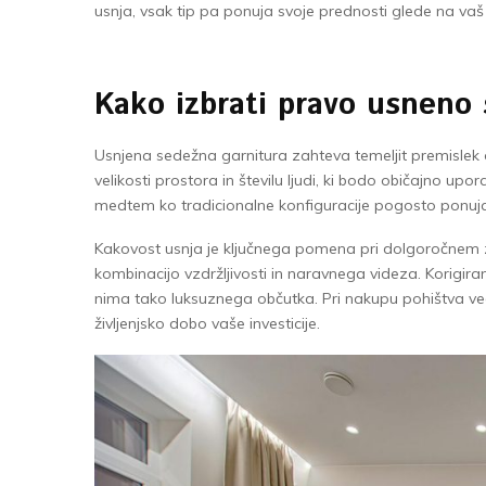
usnja, vsak tip pa ponuja svoje prednosti glede na vaš ž
Kako izbrati pravo usneno
Usnjena sedežna garnitura zahteva temeljit premislek o 
velikosti prostora in številu ljudi, ki bodo običajno upo
medtem ko tradicionalne konfiguracije pogosto ponujaj
Kakovost usnja je ključnega pomena pri dolgoročnem za
kombinacijo vzdržljivosti in naravnega videza. Korigi
nima tako luksuznega občutka. Pri nakupu pohištva vedn
življenjsko dobo vaše investicije.