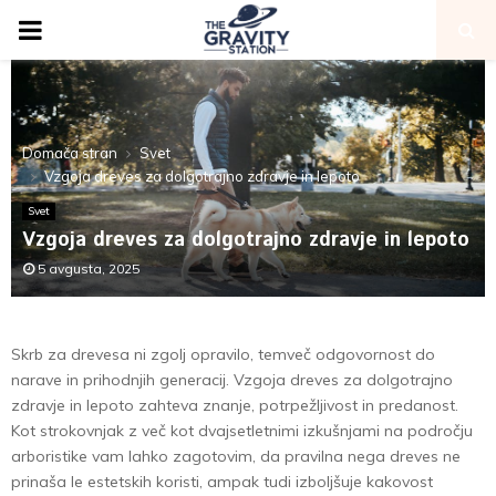
PRIMARY
MENU
Domača stran
Svet
Vzgoja dreves za dolgotrajno zdravje in lepoto
Svet
Vzgoja dreves za dolgotrajno zdravje in lepoto
5 avgusta, 2025
Skrb za drevesa ni zgolj opravilo, temveč odgovornost do
narave in prihodnjih generacij. Vzgoja dreves za dolgotrajno
zdravje in lepoto zahteva znanje, potrpežljivost in predanost.
Kot strokovnjak z več kot dvajsetletnimi izkušnjami na področju
arboristike vam lahko zagotovim, da pravilna nega dreves ne
prinaša le estetskih koristi, ampak tudi izboljšuje kakovost