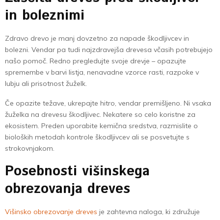
in boleznimi
Zdravo drevo je manj dovzetno za napade škodljivcev in
bolezni. Vendar pa tudi najzdravejša drevesa včasih potrebujejo
našo pomoč. Redno pregledujte svoje drevje – opazujte
spremembe v barvi listja, nenavadne vzorce rasti, razpoke v
lubju ali prisotnost žuželk.
Če opazite težave, ukrepajte hitro, vendar premišljeno. Ni vsaka
žuželka na drevesu škodljivec. Nekatere so celo koristne za
ekosistem. Preden uporabite kemična sredstva, razmislite o
bioloških metodah kontrole škodljivcev ali se posvetujte s
strokovnjakom.
Posebnosti višinskega
obrezovanja dreves
Višinsko obrezovanje dreves
je zahtevna naloga, ki združuje