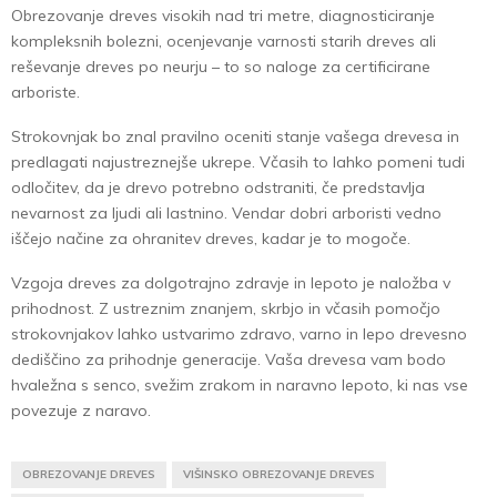
Obrezovanje dreves visokih nad tri metre, diagnosticiranje
kompleksnih bolezni, ocenjevanje varnosti starih dreves ali
reševanje dreves po neurju – to so naloge za certificirane
arboriste.
Strokovnjak bo znal pravilno oceniti stanje vašega drevesa in
predlagati najustreznejše ukrepe. Včasih to lahko pomeni tudi
odločitev, da je drevo potrebno odstraniti, če predstavlja
nevarnost za ljudi ali lastnino. Vendar dobri arboristi vedno
iščejo načine za ohranitev dreves, kadar je to mogoče.
Vzgoja dreves za dolgotrajno zdravje in lepoto je naložba v
prihodnost. Z ustreznim znanjem, skrbjo in včasih pomočjo
strokovnjakov lahko ustvarimo zdravo, varno in lepo drevesno
dediščino za prihodnje generacije. Vaša drevesa vam bodo
hvaležna s senco, svežim zrakom in naravno lepoto, ki nas vse
povezuje z naravo.
OBREZOVANJE DREVES
VIŠINSKO OBREZOVANJE DREVES