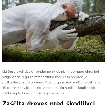
Mulčenje okoli debla (vendar ne tik ob njem) pomaga ohranjati
vlago v tleh, regulira temperaturo korenin in preprečuje
poškodbe z vrtno opremo. Plast organskega mulča debeline 5-
10 centimetrov je idealna, vendar mulča nikoli ne kopičite ob
deblu, saj to lahko povzroči gnitje skorje.
Zaščita dreves pred škodljivci