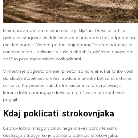
Izbira pravih vrst za mestno okolje je ključna. Drevesa kot so
ginko, mestni javor ali določene vrste hrastov so bolj odporna na
mestne pogoje. Vendar pa tudi najodpornejše vrste potrebujejo
osnovno nego – zalivanje v sušnih obdobjih, občasno gnojenje in
zaščito pred mehanskimi poškodbami.
V mestih je pogosto omejen prostor za korenine, kar lahko vodi
do slabše stabilnosti dreves. Sodobne tehnike kot so strukturne
celice za tla, posebni substrati in sistemi za prezračevanje
korenin lahko pomagajo drevesom preživeti v teh zahtevnih
pogojih.
Kdaj poklicati strokovnjaka
Čeprav lahko mnogo vidikov nege dreves opravite sami,
obstajajo situacije, ko je potrebno poklicati strokovnjaka.