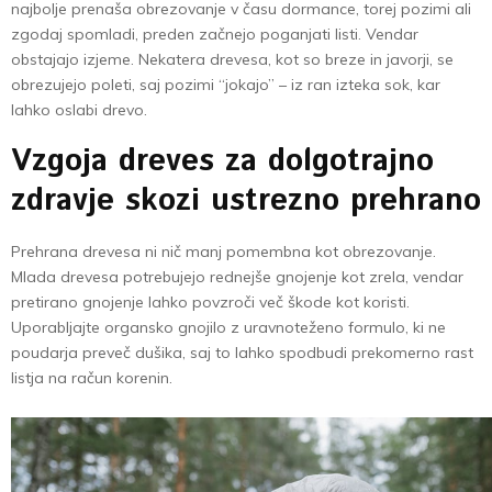
najbolje prenaša obrezovanje v času dormance, torej pozimi ali
zgodaj spomladi, preden začnejo poganjati listi. Vendar
obstajajo izjeme. Nekatera drevesa, kot so breze in javorji, se
obrezujejo poleti, saj pozimi “jokajo” – iz ran izteka sok, kar
lahko oslabi drevo.
Vzgoja dreves za dolgotrajno
zdravje skozi ustrezno prehrano
Prehrana drevesa ni nič manj pomembna kot obrezovanje.
Mlada drevesa potrebujejo rednejše gnojenje kot zrela, vendar
pretirano gnojenje lahko povzroči več škode kot koristi.
Uporabljajte organsko gnojilo z uravnoteženo formulo, ki ne
poudarja preveč dušika, saj to lahko spodbudi prekomerno rast
listja na račun korenin.