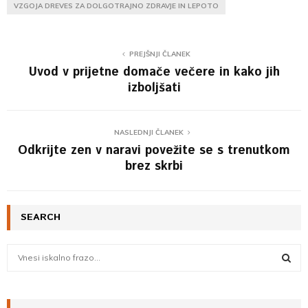
VZGOJA DREVES ZA DOLGOTRAJNO ZDRAVJE IN LEPOTO
PREJŠNJI ČLANEK
Uvod v prijetne domače večere in kako jih
izboljšati
NASLEDNJI ČLANEK
Odkrijte zen v naravi povežite se s trenutkom
brez skrbi
SEARCH
S
e
a
S
r