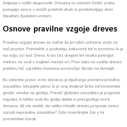
življenja v naših skupnostih. Drevesa so naravni čistilci zraka,
ponujajo senco v vročih poletnih dneh in predstavljajo dom
številnim živalskim vrstam.
Osnove pravilne vzgoje dreves
Pravilna vzgoja dreves se začne že pri izbiri ustrezne vrste za
vaš prostor. Premislite o podnebju, kakovosti tal in prostoru, ki je
na voljo za rast. Drevo, ki bo čez dvajset let visoko petnajst
metrov, ne sodi v majhen mestni vrt. Prav tako ne sadite dreves
preblizu hiš, saj lahko korenine povzročijo škodo na temeljih.
Ko izberete pravo vrsto drevesa, je ključnega pomena pravilna
zasaditev. Izkopljite jamo, ki je vsaj dvakrat širša od koreninske
grude, vendar ne globlja. Preveč globoka zasaditev je pogosta
napaka, ki lahko vodi do gnitja debla in prezgodnje smrti
drevesa. Ali ste vedeli, da veliko mladih dreves propade ravno
zaradi nepravilne zasaditve? Zato investirajte čas v ta
pomemben korak.