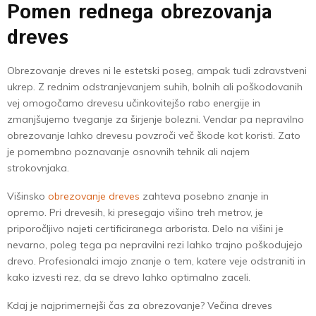
Pomen rednega obrezovanja
dreves
Obrezovanje dreves ni le estetski poseg, ampak tudi zdravstveni
ukrep. Z rednim odstranjevanjem suhih, bolnih ali poškodovanih
vej omogočamo drevesu učinkovitejšo rabo energije in
zmanjšujemo tveganje za širjenje bolezni. Vendar pa nepravilno
obrezovanje lahko drevesu povzroči več škode kot koristi. Zato
je pomembno poznavanje osnovnih tehnik ali najem
strokovnjaka.
Višinsko
obrezovanje dreves
zahteva posebno znanje in
opremo. Pri drevesih, ki presegajo višino treh metrov, je
priporočljivo najeti certificiranega arborista. Delo na višini je
nevarno, poleg tega pa nepravilni rezi lahko trajno poškodujejo
drevo. Profesionalci imajo znanje o tem, katere veje odstraniti in
kako izvesti rez, da se drevo lahko optimalno zaceli.
Kdaj je najprimernejši čas za obrezovanje? Večina dreves