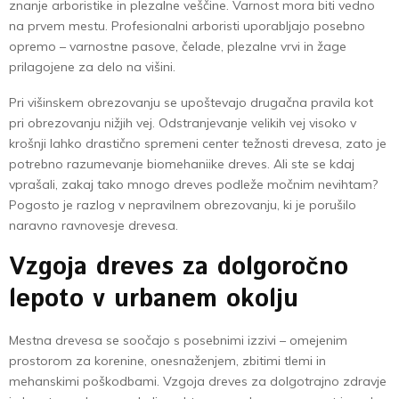
znanje arboristike in plezalne veščine. Varnost mora biti vedno
na prvem mestu. Profesionalni arboristi uporabljajo posebno
opremo – varnostne pasove, čelade, plezalne vrvi in žage
prilagojene za delo na višini.
Pri višinskem obrezovanju se upoštevajo drugačna pravila kot
pri obrezovanju nižjih vej. Odstranjevanje velikih vej visoko v
krošnji lahko drastično spremeni center težnosti drevesa, zato je
potrebno razumevanje biomehaniike dreves. Ali ste se kdaj
vprašali, zakaj tako mnogo dreves podleže močnim nevihtam?
Pogosto je razlog v nepravilnem obrezovanju, ki je porušilo
naravno ravnovesje drevesa.
Vzgoja dreves za dolgoročno
lepoto v urbanem okolju
Mestna drevesa se soočajo s posebnimi izzivi – omejenim
prostorom za korenine, onesnaženjem, zbitimi tlemi in
mehanskimi poškodbami. Vzgoja dreves za dolgotrajno zdravje