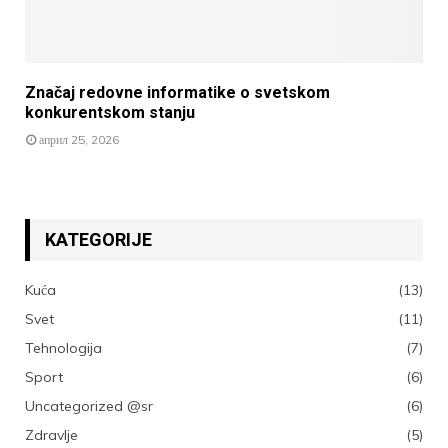
Značaj redovne informatike o svetskom
konkurentskom stanju
април 25, 2026
KATEGORIJE
Kuća
(13)
Svet
(11)
Tehnologija
(7)
Sport
(6)
Uncategorized @sr
(6)
Zdravlje
(5)