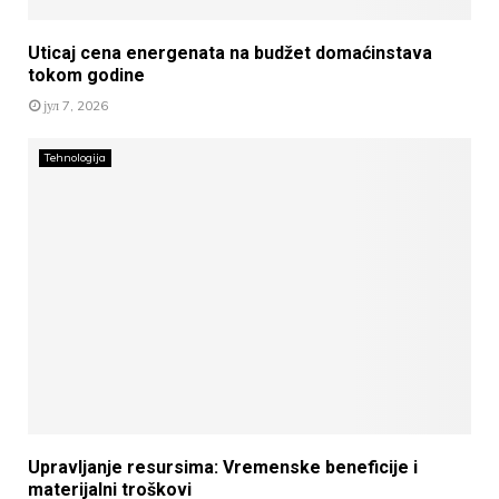
Uticaj cena energenata na budžet domaćinstava
tokom godine
јул 7, 2026
Tehnologija
Upravljanje resursima: Vremenske beneficije i
materijalni troškovi