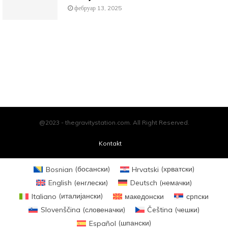
фебруар 13, 2025
@2023 - thegravitystation.com. All Right Reserved.
Kontakt
Bosnian
(
босански
)
Hrvatski
(
хрватски
)
English
(
енглески
)
Deutsch
(
немачки
)
Italiano
(
италијански
)
македонски
српски
Slovenščina
(
словеначки
)
Čeština
(
чешки
)
Español
(
шпански
)