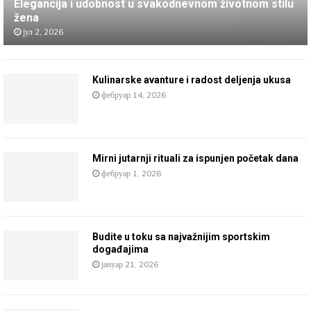
Elegancija i udobnost u svakodnevnom životnom stilu
žena
јул 2, 2026
Kulinarske avanture i radost deljenja ukusa
фебруар 14, 2026
Mirni jutarnji rituali za ispunjen početak dana
фебруар 1, 2026
Budite u toku sa najvažnijim sportskim
događajima
јануар 21, 2026