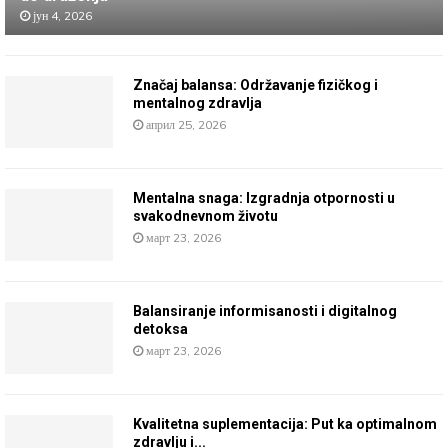
јун 4, 2026
Značaj balansa: Održavanje fizičkog i
mentalnog zdravlja
април 25, 2026
Mentalna snaga: Izgradnja otpornosti u
svakodnevnom životu
март 23, 2026
Balansiranje informisanosti i digitalnog
detoksa
март 23, 2026
Kvalitetna suplementacija: Put ka optimalnom
zdravlju i...