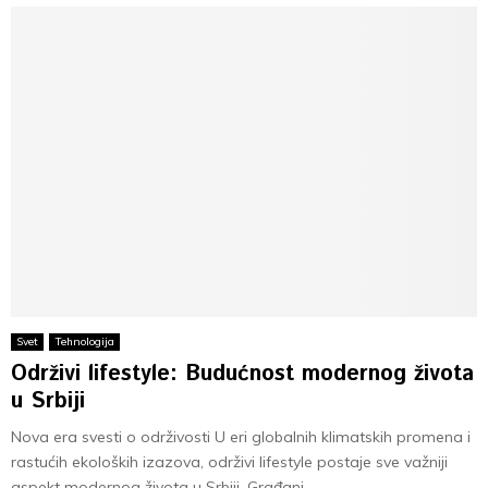
Svet
Tehnologija
Održivi lifestyle: Budućnost modernog života
u Srbiji
Nova era svesti o održivosti U eri globalnih klimatskih promena i
rastućih ekoloških izazova, održivi lifestyle postaje sve važniji
aspekt modernog života u Srbiji. Građani...