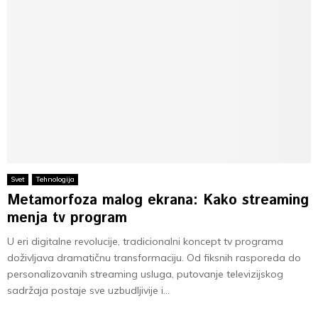
Svet
Tehnologija
Metamorfoza malog ekrana: Kako streaming
menja tv program
U eri digitalne revolucije, tradicionalni koncept tv programa
doživljava dramatičnu transformaciju. Od fiksnih rasporeda do
personalizovanih streaming usluga, putovanje televizijskog
sadržaja postaje sve uzbudljivije i...