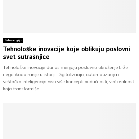
Tehnologija
Tehnološke inovacije koje oblikuju poslovni
svet sutrašnjice
Tehnološke inovacije danas menjaju poslovno okruženje brže
nego ikada ranije u istoriji. Digitalizacija, automatizacija i
veštačka inteligencija nisu više koncepti budućnosti, već realnost
koja transformiše...