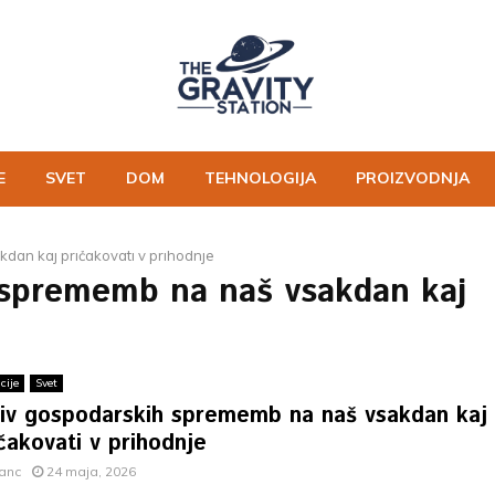
E
SVET
DOM
TEHNOLOGIJA
PROIZVODNJA
dan kaj pričakovati v prihodnje
h sprememb na naš vsakdan kaj
cije
Svet
liv gospodarskih sprememb na naš vsakdan kaj
čakovati v prihodnje
ranc
24 maja, 2026