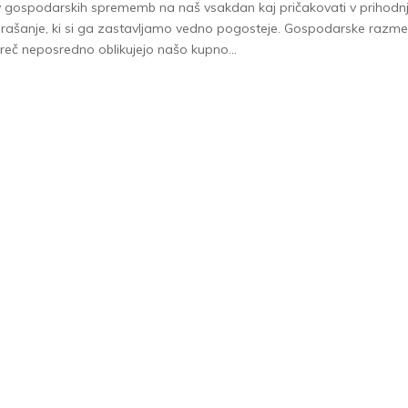
v gospodarskih sprememb na naš vsakdan kaj pričakovati v prihodn
prašanje, ki si ga zastavljamo vedno pogosteje. Gospodarske razme
eč neposredno oblikujejo našo kupno...