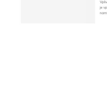
Vpli
je v
namr