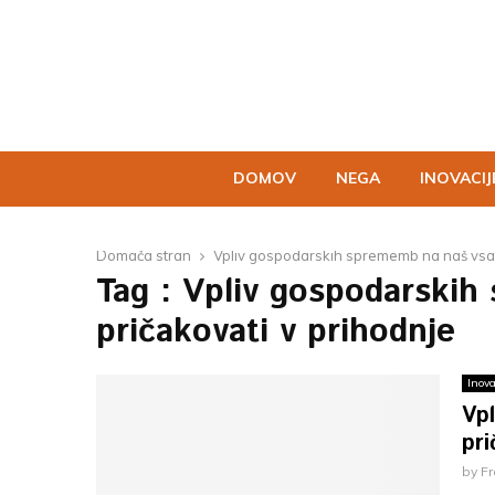
DOMOV
NEGA
INOVACIJ
Domača stran
Vpliv gospodarskih sprememb na naš vsak
Tag : Vpliv gospodarski
pričakovati v prihodnje
Inova
Vp
pri
by
F