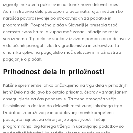
izginotje nekaterih poklicev in nastanek novih delovnih mest.
Administrativna dela postopoma avtomatizirajo, medtem ko
narašča povpraševanje po strokovnjakih za podatke in
programerjih. Povprečna plača v Sloveniji je presegla tisoč
osemsto evrov bruto, a kupna moč zaradi inflacije ne raste
sorazmerno. Trg dela se sooča z izzivom pomanjkanja delavcev
v določenih panogah, zlasti v gradbeništvu in zdravstvu. Ta
dinamika vpliva na pogajalsko moč delavcev in možnosti za
pogajanje o plačah.
Prihodnost dela in priložnosti
Kakšne spremembe lahko pričakujemo na trgu dela v prihodnjih
letih? Delo na daljavo bo ostalo prisotno, čeprav v zmanjšanem
obsegu glede na čas pandemije. Ta trend omogoča večjo
fleksibilnost in dostop do delovnih mest zunaj lokalnega trga.
Dodatno izobraževanje in pridobivanje novih kompetenc
postajata nujnost za ohranjanje zaposljivosti. Tečaji
programiranja, digitalnega trženja in upravljanja podatkov so
med najbolj iskanimi. Investicija v lastno znanje prinaša