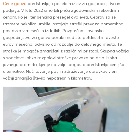
Cene goriva
predstavljajo poseben izziv za gospodinjstva in
podjetja. V letu 2022 smo bili priča zgodovinskim rekordnim
cenam, ko je liter bencina presegel dva evra. Čeprav so se
razmere nekoliko umirile, ostajajo stroški prevoza pomembna
postavka v mesečnih izdatkih. Povprečno slovensko
gospodinjstvo za gorivo porabi med sto petdeset in dvesto
evrov mesečno, odvisno od razdalje do delovnega mesta. Te
stroške je mogoče zmanjšati z različnimi pristopi. Skupna vožnja
s sodelavci lahko razpolovi stroške prevoza na delo. Izbira
javnega prometa, kjer je na voljo, pogosto predstavlja cenejšo
alternativo. Načrtovanje poti in združevanje opravkov v eni
vožnji zmanjša število nepotrebnih kilometrov.