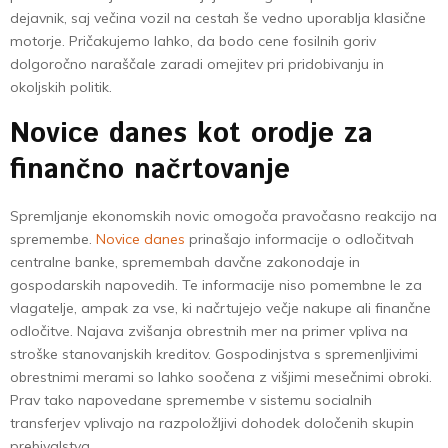
dejavnik, saj večina vozil na cestah še vedno uporablja klasične
motorje. Pričakujemo lahko, da bodo cene fosilnih goriv
dolgoročno naraščale zaradi omejitev pri pridobivanju in
okoljskih politik.
Novice danes kot orodje za
finančno načrtovanje
Spremljanje ekonomskih novic omogoča pravočasno reakcijo na
spremembe.
Novice danes
prinašajo informacije o odločitvah
centralne banke, spremembah davčne zakonodaje in
gospodarskih napovedih. Te informacije niso pomembne le za
vlagatelje, ampak za vse, ki načrtujejo večje nakupe ali finančne
odločitve. Najava zvišanja obrestnih mer na primer vpliva na
stroške stanovanjskih kreditov. Gospodinjstva s spremenljivimi
obrestnimi merami so lahko soočena z višjimi mesečnimi obroki.
Prav tako napovedane spremembe v sistemu socialnih
transferjev vplivajo na razpoložljivi dohodek določenih skupin
prebivalstva.