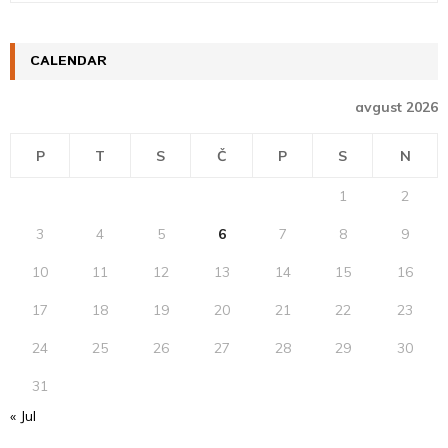
a
S
r
c
CALENDAR
E
h
f
A
avgust 2026
o
r
R
P
T
S
Č
P
S
N
:
C
1
2
H
3
4
5
6
7
8
9
10
11
12
13
14
15
16
17
18
19
20
21
22
23
24
25
26
27
28
29
30
31
« Jul