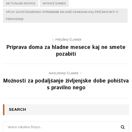
AKTUALNE NOVICE
NOVICE DANES
VPLIV GOSPODARSKIH SPREMEMB NA NAŠ VSAKDAN KAJ PRIČAKOVATI V
PRIHODNJE
PREJŠNJI ČLANEK
Priprava doma za hladne mesece kaj ne smete
pozabiti
NASLEDNJI ČLANEK
Možnosti za podaljšanje življenjske dobe pohištva
s pravilno nego
SEARCH
S
e