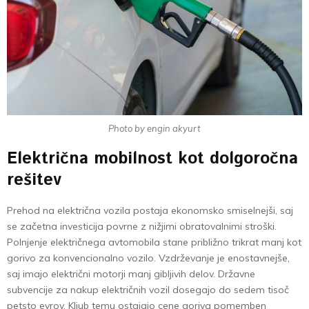
Photo by engin akyurt
Električna mobilnost kot dolgoročna
rešitev
Prehod na električna vozila postaja ekonomsko smiselnejši, saj
se začetna investicija povrne z nižjimi obratovalnimi stroški.
Polnjenje električnega avtomobila stane približno trikrat manj kot
gorivo za konvencionalno vozilo. Vzdrževanje je enostavnejše,
saj imajo električni motorji manj gibljivih delov. Državne
subvencije za nakup električnih vozil dosegajo do sedem tisoč
petsto evrov. Kljub temu ostajajo cene goriva pomemben