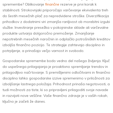
spremembe? Oblikovanje
finančne
rezerve je prvi korak k
stabilnosti. Strokovnjaki priporočajo varčevanje ekvivalenta treh
do šestih mesečnih plač za nepredvidene stroške. Diverzifikacija
prihodkov z dodatnimi viri zmanjša ranljivost ob morebitni izgubi
službe. Investiranje presežka v pokojninske sklade ali varčevalne
produkte ustvarja dolgoročno premoženje. Zmanjšanje
nepotrebnih mesečnih naročnin in odplačilo potrošniških kreditov
izboljša finančno pozicijo. Te strategije zahtevajo disciplino in
potrpljenje, a prinašajo večjo varnost in svobodo.
Gospodarske spremembe bodo vedno del našega življenja. Ključ
do uspešnega prilagajanja je proaktivno spremljanje trendov in
prilagodljivo načrtovanje. S premišljenimi odločitvami in finančno
disciplino lahko gospodarske izzive spremenimo v priložnosti za
izboljšanje lastnega položaja. Prihodnost prinaša negotovosti, a
tudi možnosti za tiste, ki so pripravljeni prilagoditi svoje navade
in razvijati nove veščine. Vaše finančno zdravje je v vaših rokah,
ključno je začeti že danes.