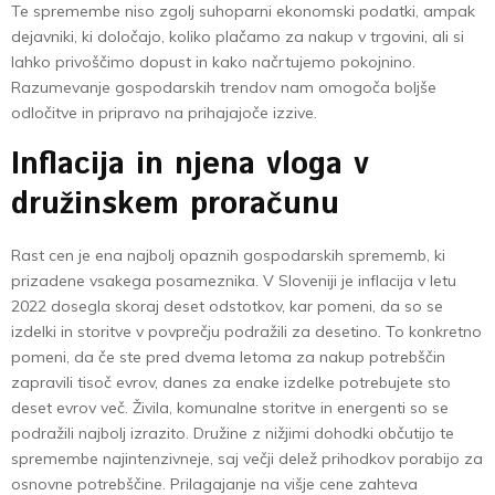
Te spremembe niso zgolj suhoparni ekonomski podatki, ampak
dejavniki, ki določajo, koliko plačamo za nakup v trgovini, ali si
lahko privoščimo dopust in kako načrtujemo pokojnino.
Razumevanje gospodarskih trendov nam omogoča boljše
odločitve in pripravo na prihajajoče izzive.
Inflacija in njena vloga v
družinskem proračunu
Rast cen je ena najbolj opaznih gospodarskih sprememb, ki
prizadene vsakega posameznika. V Sloveniji je inflacija v letu
2022 dosegla skoraj deset odstotkov, kar pomeni, da so se
izdelki in storitve v povprečju podražili za desetino. To konkretno
pomeni, da če ste pred dvema letoma za nakup potrebščin
zapravili tisoč evrov, danes za enake izdelke potrebujete sto
deset evrov več. Živila, komunalne storitve in energenti so se
podražili najbolj izrazito. Družine z nižjimi dohodki občutijo te
spremembe najintenzivneje, saj večji delež prihodkov porabijo za
osnovne potrebščine. Prilagajanje na višje cene zahteva