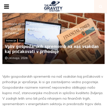
PRIMARY
MENU
Domača stran
Inovacije
Vpliv gospodarskih sprememb na naš vsakdan kaj pričakovati v
prihodnje
Inovacije
Svet
Vpliv gospodarskih sprememb na naš vsakdan
kaj pričakovati v prihodnje
24 maja, 2026
Vpliv gospodarskih sprememb na naš vsakdan kaj pričakovati v
prihodnje je vprašanje, ki si ga zastavljamo vedno pogosteje.
Gospodarske razmere namreč neposredno oblikujejo našo
kupno moč, stanovanjske možnosti in splošno kvaliteto življenja.
V zadnjih letih smo bili priča nihanjem na finančnih trgih,
spremembam v energetskem sektorju in preobrazbi trgov dela.