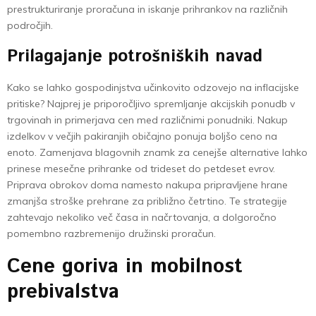
prestrukturiranje proračuna in iskanje prihrankov na različnih
področjih.
Prilagajanje potrošniških navad
Kako se lahko gospodinjstva učinkovito odzovejo na inflacijske
pritiske? Najprej je priporočljivo spremljanje akcijskih ponudb v
trgovinah in primerjava cen med različnimi ponudniki. Nakup
izdelkov v večjih pakiranjih običajno ponuja boljšo ceno na
enoto. Zamenjava blagovnih znamk za cenejše alternative lahko
prinese mesečne prihranke od trideset do petdeset evrov.
Priprava obrokov doma namesto nakupa pripravljene hrane
zmanjša stroške prehrane za približno četrtino. Te strategije
zahtevajo nekoliko več časa in načrtovanja, a dolgoročno
pomembno razbremenijo družinski proračun.
Cene goriva in mobilnost
prebivalstva