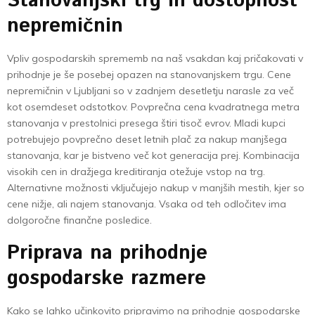
Stanovanjski trg in dostopnost
nepremičnin
Vpliv gospodarskih sprememb na naš vsakdan kaj pričakovati v
prihodnje je še posebej opazen na stanovanjskem trgu. Cene
nepremičnin v Ljubljani so v zadnjem desetletju narasle za več
kot osemdeset odstotkov. Povprečna cena kvadratnega metra
stanovanja v prestolnici presega štiri tisoč evrov. Mladi kupci
potrebujejo povprečno deset letnih plač za nakup manjšega
stanovanja, kar je bistveno več kot generacija prej. Kombinacija
visokih cen in dražjega kreditiranja otežuje vstop na trg.
Alternativne možnosti vključujejo nakup v manjših mestih, kjer so
cene nižje, ali najem stanovanja. Vsaka od teh odločitev ima
dolgoročne finančne posledice.
Priprava na prihodnje
gospodarske razmere
Kako se lahko učinkovito pripravimo na prihodnje gospodarske