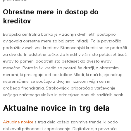
Obrestne mere in dostop do
kreditov
Evropska centralna banka je v zadnjih dveh letih postopno
dvigovala obrestne mere za boj proti inflaciji. To je povzročilo
podražitev vseh vrst kreditov. Stanovanjski krediti so se podražili
za dve do tri odstotne točke. Za kredit v višini sto petdeset tisoč
evrov to pomeni dodatnih sto petdeset do dvesto evrov
mesečno. Potrošniški krediti so postali še dražji, z obrestnimi
merami, ki presegajo pet odstotkov. Mladi, ki načrtujejo nakup
nepremičnine, se soočajo z dvojnim izzivom višjih cen in
dražjega financiranja. Strokovnjaki priporočajo varčevanje
večjega začetnega vložka in primerjavo ponudb različnih bank.
Aktualne novice in trg dela
Aktualne novice
s trga dela kažejo zanimive trende, ki bodo
oblikovali prihodnost zaposlovanja. Digitalizacija povzroča